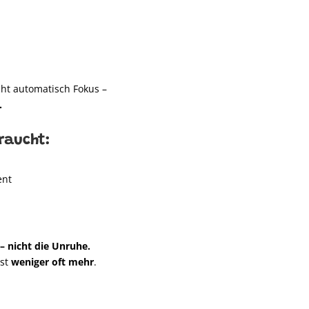
cht automatisch Fokus –
.
raucht:
ent
– nicht die Unruhe.
ist
weniger oft mehr
.