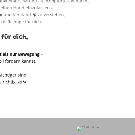
nktioniert“ 🐶 und auf Knopfdruck gehorcht.
 deinen Hund einzulassen –
 ❤️ und Verstand 🧠 zu verstehen,
as Richtige für dich.
für dich,
t als nur Bewegung
–
oll fordern kannst,
ichtiger sind
 richtig. 🌿🐾